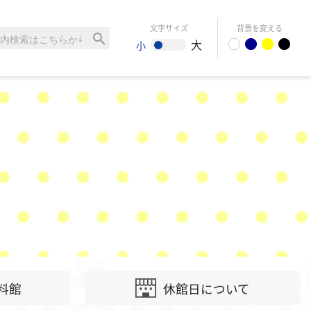
文字サイズ
背景を変える
search
大
小
料館
休館日について