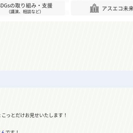
SDGsの取り組み・支援
アスエコ未
（講演、相談など）
ょこっとだけお見せいたします！
さん
です！