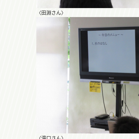
〈田淵さん〉
〈滝口さん〉