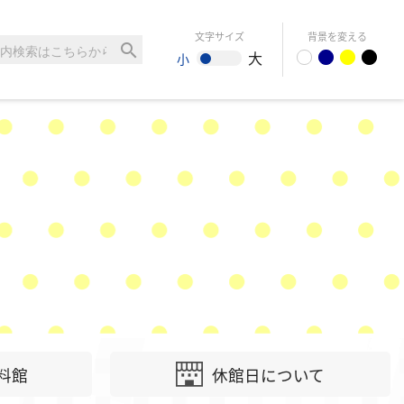
文字サイズ
背景を変える
search
大
小
料館
休館日について