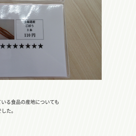
。
ている食品の産地についても
でした。